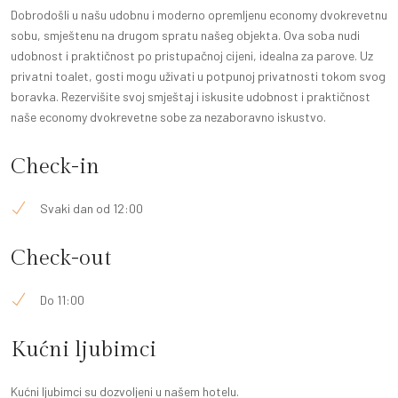
Dobrodošli u našu udobnu i moderno opremljenu economy dvokrevetnu
sobu, smještenu na drugom spratu našeg objekta. Ova soba nudi
udobnost i praktičnost po pristupačnoj cijeni, idealna za parove. Uz
privatni toalet, gosti mogu uživati u potpunoj privatnosti tokom svog
boravka. Rezervišite svoj smještaj i iskusite udobnost i praktičnost
naše economy dvokrevetne sobe za nezaboravno iskustvo.
Check-in
Svaki dan od 12:00
Check-out
Do 11:00
Kućni ljubimci
Kućni ljubimci su dozvoljeni u našem hotelu.